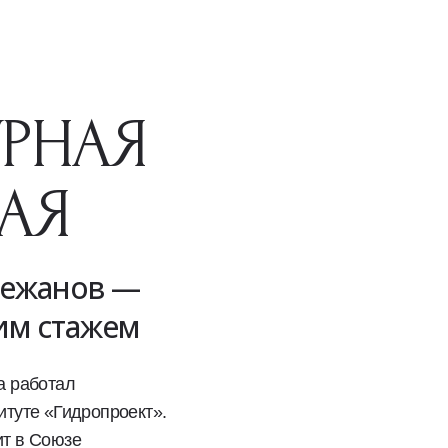
УРНАЯ
АЯ
Бежанов —
ним стажем
а работал
итуте «Гидропроект».
ит в Союзе