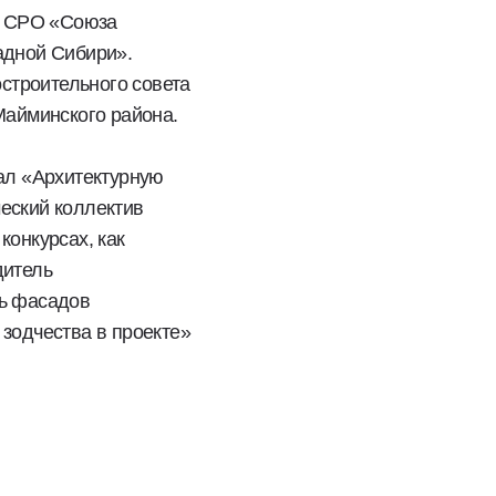
 в СРО «Союза
адной Сибири».
остроительного совета
Майминского района.
вал «Архитектурную
еский коллектив
конкурсах, как
дитель
ть фасадов
зодчества в проекте»